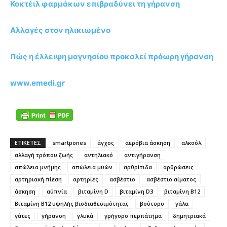
Κοκτέιλ φαρμάκων επιβραδύνει τη γήρανση
Αλλαγές στον ηλικιωμένο
Πώς η έλλειψη μαγνησίου προκαλεί πρόωρη γήρανση
www.emedi.gr
ΕΤΙΚΕΤΕΣ
smartpones
άγχος
αερόβια άσκηση
αλκοόλ
αλλαγή τρόπου ζωής
αντηλιακό
αντιγήρανση
απώλεια μνήμης
απώλεια μυών
αρθρίτιδα
αρθρώσεις
αρτηριακή πίεση
αρτηρίες
ασβέστιο
ασβέστιο αίματος
άσκηση
αϋπνία
βιταμίνη D
βιταμίνη D3
βιταμίνη Β12
Βιταμίνη Β12 υψηλής βιοδιαθεσιμότητας
βούτυρο
γάλα
γάτες
γήρανση
γλυκά
γρήγορο περπάτημα
δημητριακά