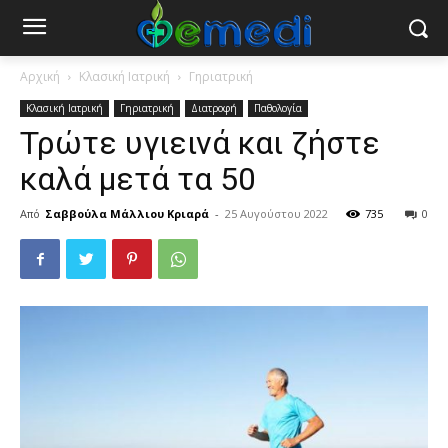
Αρχική
Κλασική Ιατρική
Γηριατρική
Κλασική Ιατρική
Γηριατρική
Διατροφή
Παθολογία
Τρώτε υγιεινά και ζήστε
καλά μετά τα 50
Από
Σαββούλα Μάλλιου Κριαρά
-
25 Αυγούστου 2022
735
0