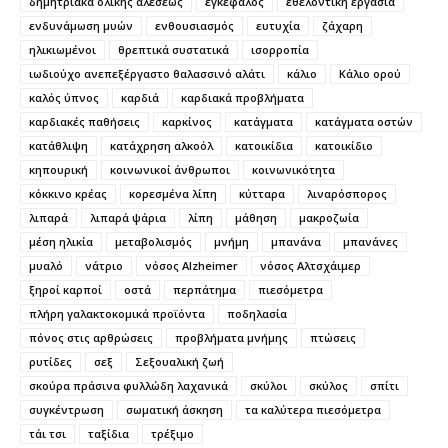
δημητριακά ολικής αλέσεως
εγκέφαλος
εθελοντική εργασία
ενδυνάμωση μυών
ενθουσιασμός
ευτυχία
ζάχαρη
ηλικιωμένοι
θρεπτικά συστατικά
ισορροπία
ιωδιούχο ανεπεξέργαστο θαλασσινό αλάτι
κάλιο
Κάλιο ορού
καλός ύπνος
καρδιά
καρδιακά προβλήματα
καρδιακές παθήσεις
καρκίνος
κατάγματα
κατάγματα οστών
κατάθλιψη
κατάχρηση αλκοόλ
κατοικίδια
κατοικίδιο
κηπουρική
κοινωνικοί άνθρωποι
κοινωνικότητα
κόκκινο κρέας
κορεσμένα λίπη
κύτταρα
λιναρόσπορος
λιπαρά
λιπαρά ψάρια
λίπη
μάθηση
μακροζωία
μέση ηλικία
μεταβολισμός
μνήμη
μπανάνα
μπανάνες
μυαλό
νάτριο
νόσος Alzheimer
νόσος Αλτσχάιμερ
ξηροί καρποί
οστά
περπάτημα
πιεσόμετρα
πλήρη γαλακτοκομικά προϊόντα
ποδηλασία
πόνος στις αρθρώσεις
προβλήματα μνήμης
πτώσεις
ρυτίδες
σεξ
Σεξουαλική ζωή
σκούρα πράσινα φυλλώδη λαχανικά
σκύλοι
σκύλος
σπίτι
συγκέντρωση
σωματική άσκηση
τα καλύτερα πιεσόμετρα
τάι τσι
ταξίδια
τρέξιμο