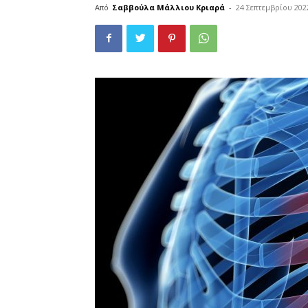
Από
Σαββούλα Μάλλιου Κριαρά
-
24 Σεπτεμβρίου 202