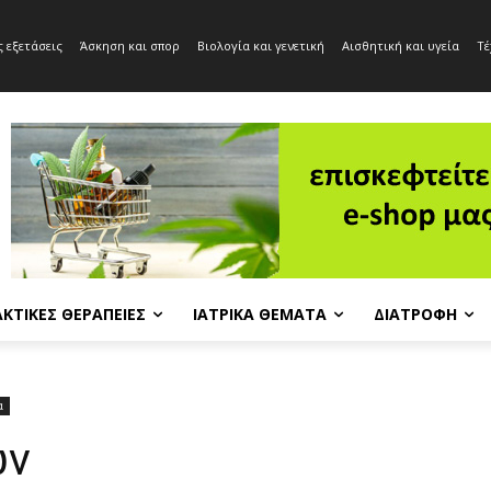
 εξετάσεις
Άσκηση και σπορ
Βιολογία και γενετική
Αισθητική και υγεία
Τέ
ΚΤΙΚΈΣ ΘΕΡΑΠΕΊΕΣ
ΙΑΤΡΙΚΆ ΘΈΜΑΤΑ
ΔΙΑΤΡΟΦΉ
α
ών