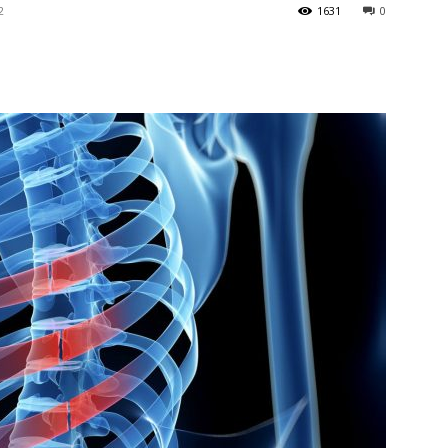
2
1631
0