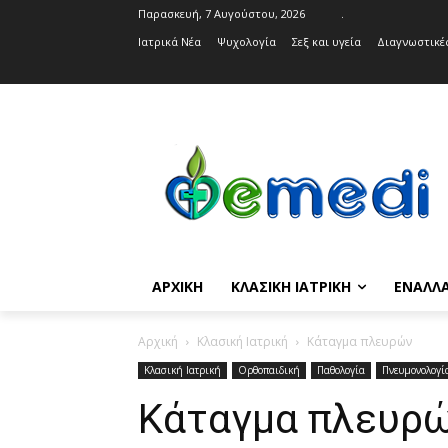
Παρασκευή, 7 Αυγούστου, 2026
.
Ιατρικά Νέα
Ψυχολογία
Σεξ και υγεία
Διαγνωστικές
ΑΡΧΙΚΉ
ΚΛΑΣΙΚΉ ΙΑΤΡΙΚΉ
ΕΝΑΛΛΑ
Αρχική
Κλασική Ιατρική
Κάταγμα πλευρών
Κλασική Ιατρική
Ορθοπαιδική
Παθολογία
Πνευμονολογί
Κάταγμα πλευρ