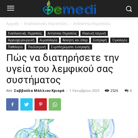
Αρχική
Εναλλακτικές Θεραπείες
Antistress Θεραπείες
Εναλλακτικές Θεραπείες
Antistress Θεραπείες
Κλασική Ιατρική
Αγγειοχειρουργική
Αιματολογία
Άσκηση και σπορ
Διατροφή
Ογκολογία
Παθολογία
Παιδιατρική
Συμπληρώματα Διατροφής
Πώς να διατηρήσετε την
υγεία του λεμφικού σας
συστήματος
Από
Σαββούλα Μάλλιου Κριαρά
-
1 Οκτωβρίου 2023
2526
0