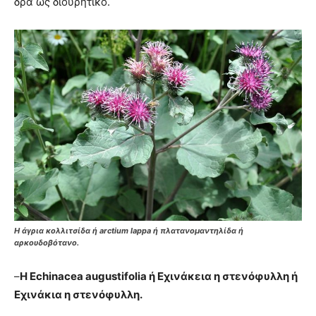
δρα ως διουρητικό.
Η άγρια κολλιτσίδα ή arctium lappa ή πλατανομαντηλίδα ή
αρκουδοβότανο.
–
Η Echinacea augustifolia ή Εχινάκεια η στενόφυλλη ή
Εχινάκια η στενόφυλλη.