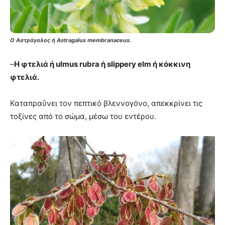
Ο Αστράγαλος ή Astragalus membranaceus.
–
Η φτελιά ή ulmus rubra ή slippery elm ή κόκκινη
φτελιά.
Καταπραΰνει τον πεπτικό βλεννογόνο, απεκκρίνει τις
τοξίνες από το σώμα, μέσω του εντέρου.