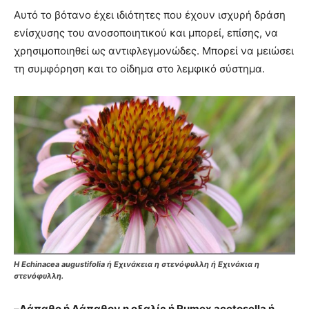
Αυτό το βότανο έχει ιδιότητες που έχουν ισχυρή δράση
ενίσχυσης του ανοσοποιητικού και μπορεί, επίσης, να
χρησιμοποιηθεί ως αντιφλεγμονώδες. Μπορεί να μειώσει
τη συμφόρηση και το οίδημα στο λεμφικό σύστημα.
Η Echinacea augustifolia ή Εχινάκεια η στενόφυλλη ή Εχινάκια η
στενόφυλλη.
–
Λάπαθο ή Λάπαθον η οξαλίς ή Rumex acetosella ή