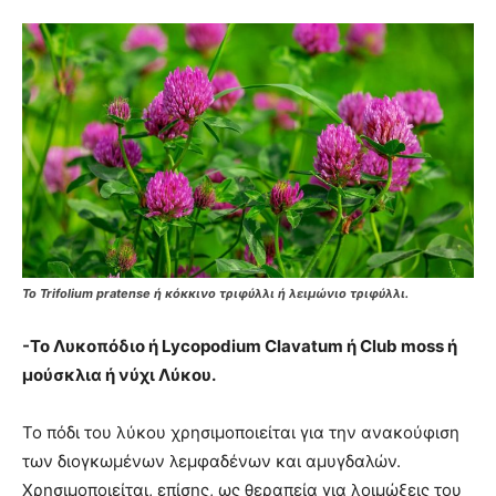
Το Trifolium pratense ή κόκκινο τριφύλλι ή λειμώνιο τριφύλλι.
-Το Λυκοπόδιο ή Lycopodium Clavatum ή Club moss ή
μούσκλια ή νύχι Λύκου.
Το πόδι του λύκου χρησιμοποιείται για την ανακούφιση
των διογκωμένων λεμφαδένων και αμυγδαλών.
Χρησιμοποιείται, επίσης, ως θεραπεία για λοιμώξεις του