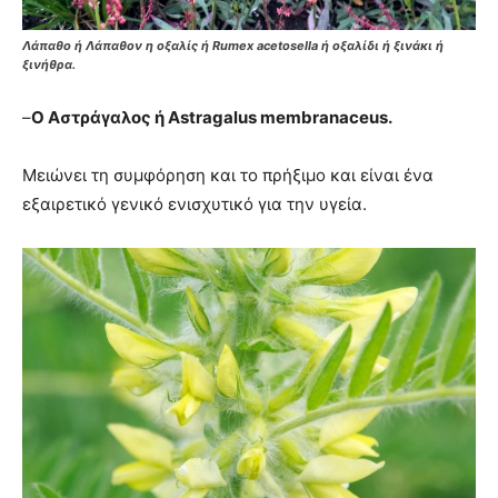
Λάπαθο ή Λάπαθον η οξαλίς ή Rumex acetosella ή οξαλίδι ή ξινάκι ή
ξινήθρα.
–
Ο Αστράγαλος ή Astragalus membranaceus.
Μειώνει τη συμφόρηση και το πρήξιμο και είναι ένα
εξαιρετικό γενικό ενισχυτικό για την υγεία.