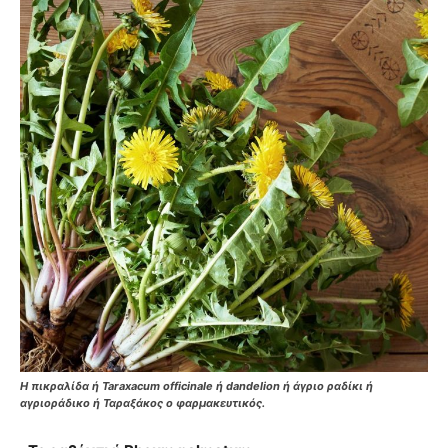
Η πικραλίδα ή Taraxacum officinale ή dandelion ή άγριο ραδίκι ή
αγριοράδικο ή Ταραξάκος ο φαρμακευτικός.