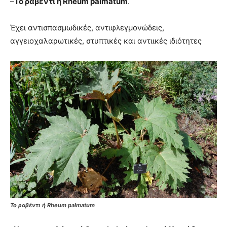
–
Το ραβέντι ή Rheum palmatum
.
Έχει αντισπασμωδικές, αντιφλεγμονώδεις,
αγγειοχαλαρωτικές, στυπτικές και αντιικές ιδιότητες
Το ραβέντι ή Rheum palmatum