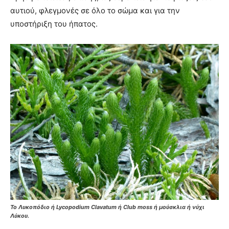
αυτιού, φλεγμονές σε όλο το σώμα και για την
υποστήριξη του ήπατος.
Το Λυκοπόδιο ή Lycopodium Clavatum ή Club moss ή μούσκλια ή νύχι
Λύκου.