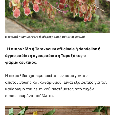
Η φτελιά ή ulmus rubra ή slippery elm ή κόκκινη φτελιά.
–
Η πικραλίδα ή Taraxacum officinale ή dandelion ή
άγριο ραδίκι ή αγριοράδικο ή Ταραξάκος ο
φαρμακευτικός.
Η πικραλίδα χρησιμοποιείται ως παράγοντας
αποτοξίνωσης και καθαρισμού. Είναι εξαιρετικό για τον
καθαρισμό του λεμφικού συστήματος από τυχόν
συσσωρευμένα απόβλητα.