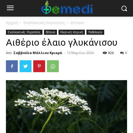
Αρχική
Εναλλακτικές Θεραπείες
Βότανα
Εναλλακτικές Θεραπείες
Βότανα
Κλασική Ιατρική
Παθολογία
Αιθέριο έλαιο γλυκάνισου
Από
Σαββούλα Μάλλιου Κριαρά
-
15 Μαρτίου 2024
826
0