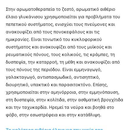
Στην αρωματοθεραπεία το ζεστό, αρωματικό αιθέριο
έλαιο γλυκάνισου χρησιμοποιείται για προβλήματα του
πεπετικού συστήματος, ενισχύει τους πνεύμονες και
ανακουφίζει από τους πονοκεφάλους και τις
ημικρανίες. Είναι τονωτικό του κυκλοφορικού
συστήματος και ανακουφίζει από τους μυϊκούς και
ρευματικούς πόνους, τους κολικούς, τις κράμπες, τη
δυσπεψία, την καταρροή, τη μέθη και ανακουφίζει από
τους πόνους της περιόδου. Είναι εμμηναγωγό,
γαλακταγωγό, αντισπασμωδικό, αντισηπτικό,
διουρητικό, υπακτικό και παρασιτοκτόνο. Επίσης,
χρησιμοποιείται στην αμηνόρροια, στην εμμηνόπαυση,
στη δυσπεψία, στην κολίτιδα, στην ασθματική βρογχίτιδα
και την ταχυκαρδία. Ηρεμεί τα νεύρα και βοηθά στο
φόβο, στην εσωστρέφεια και στην κατάθλιψη.
Τα καλύτερα αιθέρια έλαια για την υγεία σας