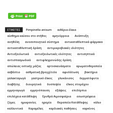
ΕΤΙΚΕΤΕΣ
Pimpinella anisum
αιθέρια έλαια
αίσθημα καύσου στο στήθος
αμηνόρροια
Ανάπτυξη
ανηθόλη
ανοσοποιητικό σύστημα
αντικαταθλιπτικά φάρμακα
αντικαταθλιπτική δράση
αντιμικροβιακές ιδιότητες
Αντιοξειδωτικά
αντιοξειδωτικές ιδιότητες
αντισηπτικά
αντισπασμωδικά
αντιφλεγμονώδης δράση
απώλειας οστικής μάζας
αρτοσκευάσματα
αρωματοθεραπεία
ασβέστιο
ασθματική βρογχίτιδα
αφυδάτωση
βακτήρια
γαλακταγωγά
γαστρικό έλκος
γλυκάνισος
δερματόφυτα
διαβήτης
διουρητικά
δυσπεψία
έλκος στομάχου
εμμηναγωγά
εμμηνόπαυση
εξάψεις
επιδόρπια
επιλόχεια κατάθλιψη
Ερυθρά Αιμοσφαίρια
εσωστρέφεια
ζύμες
ημικρανίες
ηρεμία
Θεραπεία Κατάθλιψης
κάλιο
καλλυντικά
Καραμέλες
καρδιακές παθήσεις
καρκίνος