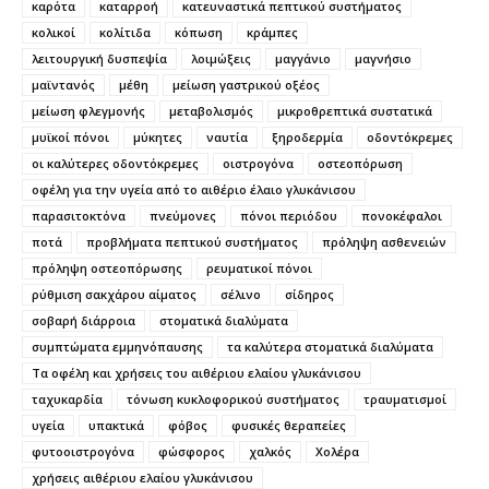
καρότα
καταρροή
κατευναστικά πεπτικού συστήματος
κολικοί
κολίτιδα
κόπωση
κράμπες
λειτουργική δυσπεψία
λοιμώξεις
μαγγάνιο
μαγνήσιο
μαϊντανός
μέθη
μείωση γαστρικού οξέος
μείωση φλεγμονής
μεταβολισμός
μικροθρεπτικά συστατικά
μυϊκοί πόνοι
μύκητες
ναυτία
ξηροδερμία
οδοντόκρεμες
οι καλύτερες οδοντόκρεμες
οιστρογόνα
οστεοπόρωση
οφέλη για την υγεία από το αιθέριο έλαιο γλυκάνισου
παρασιτοκτόνα
πνεύμονες
πόνοι περιόδου
πονοκέφαλοι
ποτά
προβλήματα πεπτικού συστήματος
πρόληψη ασθενειών
πρόληψη οστεοπόρωσης
ρευματικοί πόνοι
ρύθμιση σακχάρου αίματος
σέλινο
σίδηρος
σοβαρή διάρροια
στοματικά διαλύματα
συμπτώματα εμμηνόπαυσης
τα καλύτερα στοματικά διαλύματα
Τα οφέλη και χρήσεις του αιθέριου ελαίου γλυκάνισου
ταχυκαρδία
τόνωση κυκλοφορικού συστήματος
τραυματισμοί
υγεία
υπακτικά
φόβος
φυσικές θεραπείες
φυτοοιστρογόνα
φώσφορος
χαλκός
Χολέρα
χρήσεις αιθέριου ελαίου γλυκάνισου