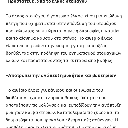
–
Προστατεύει από το έλκος στομάχου
Το έλκος στομάχου ή γαστρικό έλκος, είναι μια επώδυνη
πληγή που σχηματίζεται στην επένδυση του στομάχου,
προκαλώντας συμπτώματα, όπως η δυσπεψία, η ναυτία
και το αίσθημα καύσου στο στήθος. Το αιθέριο έλαιο
γλυκάνισου μειώνει την έκκριση γαστρικού οξέος,
βοηθώντας στην πρόληψη του σχηματισμού στομαχικών
ελκών και προστατεύοντας τα κύτταρα από βλάβες.
–
Αποτρέπει την ανάπτυξη μυκήτων και βακτηρίων
Το αιθέριο έλαιο γλυκάνισου και οι ενώσεις του
διαθέτουν ισχυρές αντιμικροβιακές ιδιότητες που
αποτρέπουν τις μολύνσεις και εμποδίζουν την ανάπτυξη
μυκήτων και βακτηρίων. Καταπολεμάει τις ζύμες και τα
δερματόφυτα που προκαλούν δερματικές ασθένειες. Η
ανηθόλη αναστέλλει την ανάπτυξη βακτηρίων, ακόμη