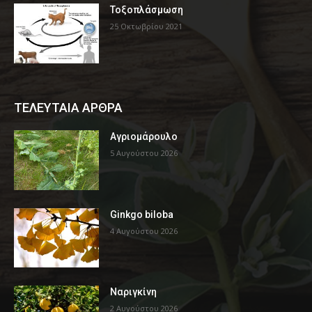
Τοξοπλάσμωση
25 Οκτωβρίου 2021
ΤΕΛΕΥΤΑΙΑ ΑΡΘΡΑ
Αγριομάρουλο
5 Αυγούστου 2026
Ginkgo biloba
4 Αυγούστου 2026
Ναριγκίνη
2 Αυγούστου 2026