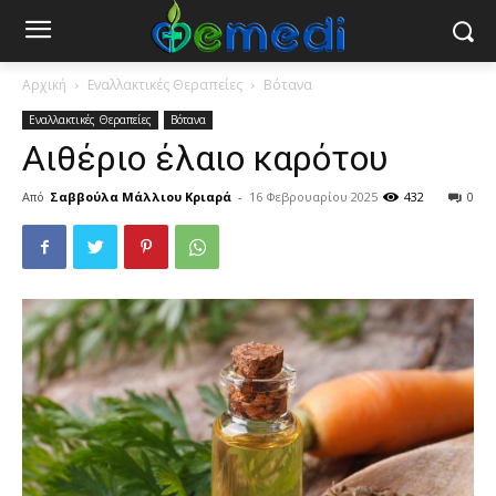
Αρχική
Εναλλακτικές Θεραπείες
Βότανα
Εναλλακτικές Θεραπείες
Βότανα
Αιθέριο έλαιο καρότου
Από
Σαββούλα Μάλλιου Κριαρά
-
16 Φεβρουαρίου 2025
432
0