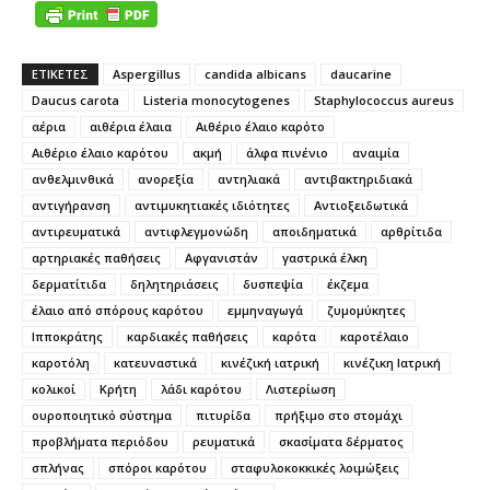
ΕΤΙΚΕΤΕΣ
Aspergillus
candida albicans
daucarine
Daucus carota
Listeria monocytogenes
Staphylococcus aureus
αέρια
αιθέρια έλαια
Αιθέριο έλαιο καρότο
Αιθέριο έλαιο καρότου
ακμή
άλφα πινένιο
αναιμία
ανθελμινθικά
ανορεξία
αντηλιακά
αντιβακτηριδιακά
αντιγήρανση
αντιμυκητιακές ιδιότητες
Αντιοξειδωτικά
αντιρευματικά
αντιφλεγμονώδη
αποιδηματικά
αρθρίτιδα
αρτηριακές παθήσεις
Αφγανιστάν
γαστρικά έλκη
δερματίτιδα
δηλητηριάσεις
δυσπεψία
έκζεμα
έλαιο από σπόρους καρότου
εμμηναγωγά
ζυμομύκητες
Ιπποκράτης
καρδιακές παθήσεις
καρότα
καροτέλαιο
καροτόλη
κατευναστικά
κινέζική ιατρική
κινέζικη Ιατρική
κολικοί
Κρήτη
λάδι καρότου
Λιστερίωση
ουροποιητικό σύστημα
πιτυρίδα
πρήξιμο στο στομάχι
προβλήματα περιόδου
ρευματικά
σκασίματα δέρματος
σπλήνας
σπόροι καρότου
σταφυλοκοκκικές λοιμώξεις