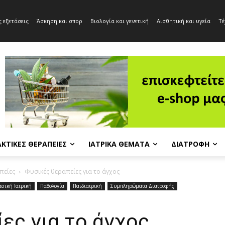
 εξετάσεις
Άσκηση και σπορ
Βιολογία και γενετική
Αισθητική και υγεία
Τέ
ΚΤΙΚΈΣ ΘΕΡΑΠΕΊΕΣ
ΙΑΤΡΙΚΆ ΘΈΜΑΤΑ
ΔΙΑΤΡΟΦΉ
πείες
Φυσικές θεραπείες για το άγχος
ασική Ιατρική
Παθολογία
Παιδιατρική
Συμπληρώματα Διατροφής
ες για το άγχος