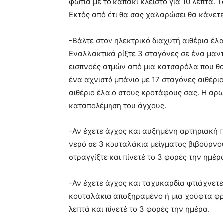
φωτιά με το καπάκι κλειστό για 10 λεπτά. 
Εκτός από ότι θα σας χαλαρώσει θα κάνετε
-Βάλτε στον ηλεκτρικό διαχυτή αιθέρια έλα
Εναλλακτικά ρίξτε 3 σταγόνες σε ένα μαντ
εισπνοές ατμών από μια κατσαρόλα που θα 
ένα αχνιστό μπάνιο με 17 σταγόνες αιθέριο
αιθέριο έλαιο στους κροτάφους σας. Η αρ
καταπολέμηση του άγχους.
-Αν έχετε άγχος και αυξημένη αρτηριακή π
νερό σε 3 κουταλάκια μείγματος βιβούρνο
στραγγίξτε και πίνετέ το 3 φορές την ημέρ
-Αν έχετε άγχος και ταχυκαρδία φτιάχνετ
κουταλάκια αποξηραμένο ή μια χούφτα φρ
λεπτά και πίνετέ το 3 φορές την ημέρα.