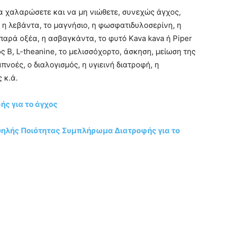
α χαλαρώσετε και να μη νιώθετε, συνεχώς άγχος,
 η λεβάντα, το μαγνήσιο, η φωσφατιδυλοσερίνη, η
παρά οξέα, η ασβαγκάντα, το φυτό Kava kava ή Piper
ς Β, L-theanine, το μελισσόχορτο, άσκηση, μείωση της
νοές, ο διαλογισμός, η υγιεινή διατροφή, η
 κ.ά.
ς για το άγχος
Υψηλής Ποιότητας Συμπλήρωμα Διατροφής για το