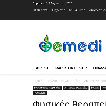
Παρασκευή, 7 Αυγούστου, 2026
.
Ιατρικά Νέα
Ψυχολογία
Σεξ και υγεία
Διαγνωστικές
ΑΡΧΙΚΉ
ΚΛΑΣΙΚΉ ΙΑΤΡΙΚΉ
ΕΝΑΛΛΑ
Αρχική
Εναλλακτικές Θεραπείες
Antistress Θερα
Εναλλακτικές Θεραπείες
Antistress Θεραπείες
Βότανα
Κλ
Ψυχολογία
Φυσικές θεραπεί