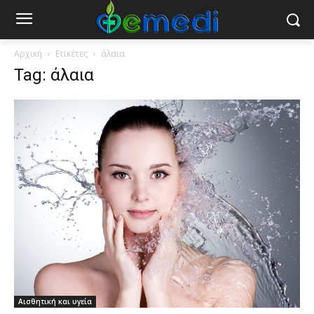
Αρχική
Ετικέτες
άλαια
Tag: άλαια
Αισθητική και υγεία