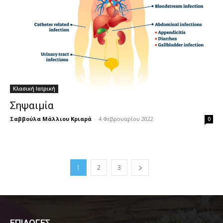
Κλασική Ιατρική
Σηψαιμία
Σαββούλα Μάλλιου Κριαρά
-
4 Φεβρουαρίου 2022
0
1
2
3
ΕΠΙΛΟΓΕΣ