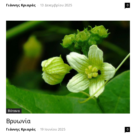
Γιάννης Κριαράς
-
13 Δεκεμβρίου 2025
0
Βότανα
Βρυωνία
Γιάννης Κριαράς
-
19 Ιουνίου 2025
0