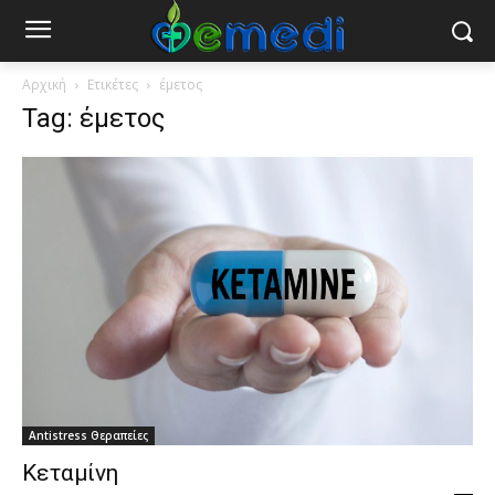
Αρχική
Ετικέτες
έμετος
Tag: έμετος
Antistress Θεραπείες
Κεταμίνη