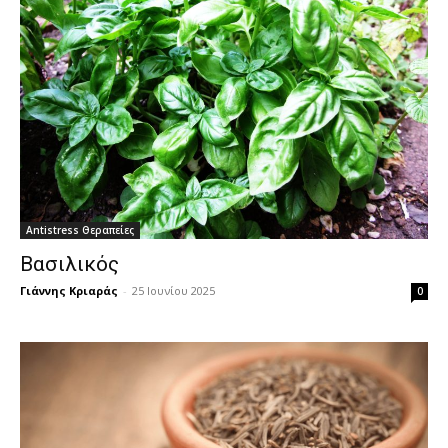
Antistress Θεραπείες
Βασιλικός
Γιάννης Κριαράς
-
25 Ιουνίου 2025
0