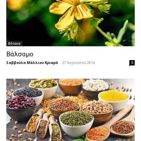
Βότανα
Βάλσαμο
Σαββούλα Μάλλιου Κριαρά
-
27 Αυγούστου 2014
0