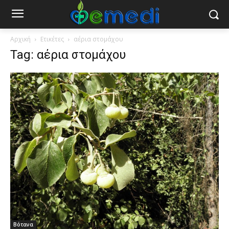
Αρχική
Ετικέτες
αέρια στομάχου
Tag: αέρια στομάχου
Βότανα