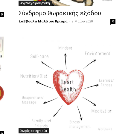
Αγγειοχειρουργική
Σύνδρομο θωρακικής εξόδου
0
Σαββούλα Μάλλιου Κριαρά
-
9 Μαΐου 2020
0
Χωρίς κατηγορία
0