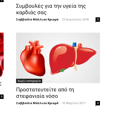
Συμβουλές για την υγεία της
καρδιάς σας
Σαββούλα Μάλλιου Κριαρά
-
23 Αυγούστου 2018
0
Χωρίς κατηγορία
ς
Προστατευτείτε από τη
στεφανιαία νόσο
0
Σαββούλα Μάλλιου Κριαρά
-
10 Μαρτίου 2017
0