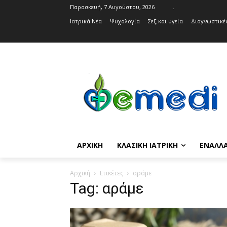
Παρασκευή, 7 Αυγούστου, 2026
.
Ιατρικά Νέα
Ψυχολογία
Σεξ και υγεία
Διαγνωστικές
ΑΡΧΙΚΉ
ΚΛΑΣΙΚΉ ΙΑΤΡΙΚΉ
ΕΝΑΛΛΑ
Αρχική
Ετικέτες
αράμε
Tag: αράμε