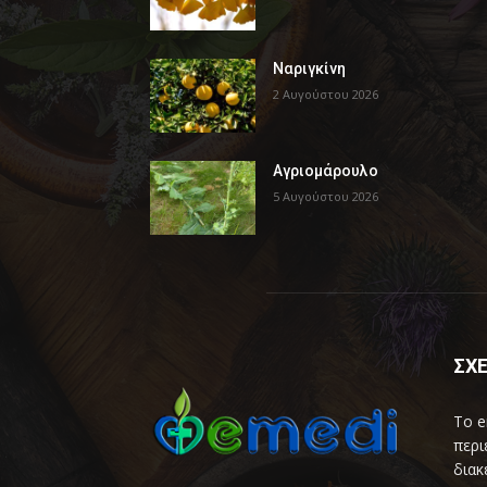
Ναριγκίνη
2 Αυγούστου 2026
Αγριομάρουλο
5 Αυγούστου 2026
ΣΧΕ
Το e
περι
διακ