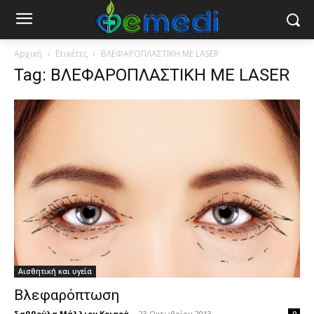
Αρχική
Ετικέτες
ΒΛΕΦΑΡΟΠΛΑΣΤΙΚΗ ΜΕ LASER
Tag: ΒΛΕΦΑΡΟΠΛΑΣΤΙΚΗ ΜΕ LASER
Αισθητική και υγεία
Βλεφαρόπτωση
Σαββούλα Μάλλιου Κριαρά
-
23 Οκτωβρίου 2013