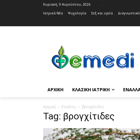
Κυριακή, 9 Αυγούστου, 2026
.
Ιατρικά Νέα
Ψυχολογία
Σεξ και υγεία
Διαγνωστικές
ΑΡΧΙΚΉ
ΚΛΑΣΙΚΉ ΙΑΤΡΙΚΉ
ΕΝΑΛΛΑ
Αρχική
Ετικέτες
βρογχίτιδες
Tag: βρογχίτιδες