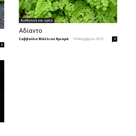
Αισθητική και υγεία
Αδίαντο
Σαββούλα Μάλλιου Κριαρά
-
14 Νοεμβρίου 2013
0
0