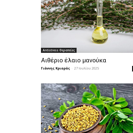
Antistress Θεραπείες
Αιθέριο έλαιο μανούκα
Γιάννης Κριαράς
-
27 Ιουλίου 2025