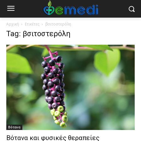
Αρχική
Ετικέτες
βσιτοστερόλη
Tag: βσιτοστερόλη
Βότανα
Βότανα και φυσικές θεραπείες