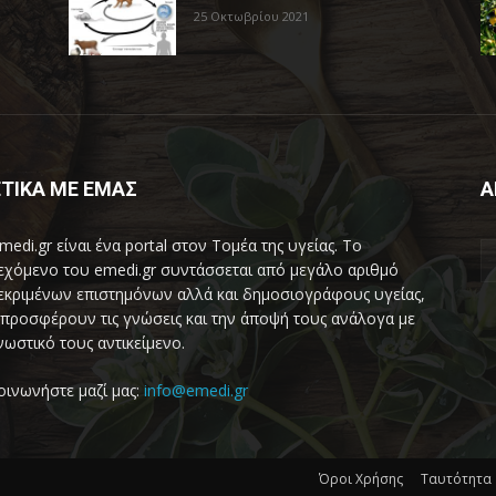
25 Οκτωβρίου 2021
ΤΙΚΑ ΜΕ ΕΜΑΣ
Α
medi.gr είναι ένα portal στον Τομέα της υγείας. Το
εχόμενο του emedi.gr συντάσσεται από μεγάλο αριθμό
εκριμένων επιστημόνων αλλά και δημοσιογράφους υγείας,
προσφέρουν τις γνώσεις και την άποψή τους ανάλογα με
νωστικό τους αντικείμενο.
οινωνήστε μαζί μας:
info@emedi.gr
Όροι Χρήσης
Ταυτότητα