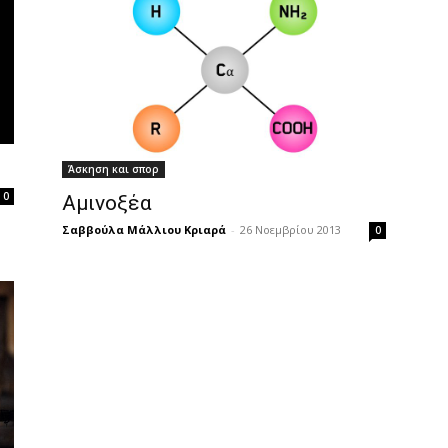
Άσκηση και σπορ
0
Αμινοξέα
Σαββούλα Μάλλιου Κριαρά
-
26 Νοεμβρίου 2013
0