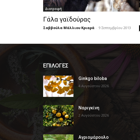
Διατροφή
Γάλα γαϊδούρας
Σαββούλα Μάλλιου Κριαρά
-
9 Σεπτεμβρίου 2013
ΕΠΙΛΟΓΕΣ
Ginkgo biloba
4 Αυγούστου 2026
Ναριγκίνη
2 Αυγούστου 2026
Αγριομάρουλο