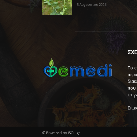
5 Αυγούστου 2026
ΣΧΕ
Το e
περι
διακ
που 
το γ
Επικ
© Powered by iSOL.gr