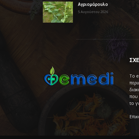
Αγριομάρουλο
5 Αυγούστου 2026
ΣΧΕ
Το e
περι
διακ
που 
το γ
Επικ