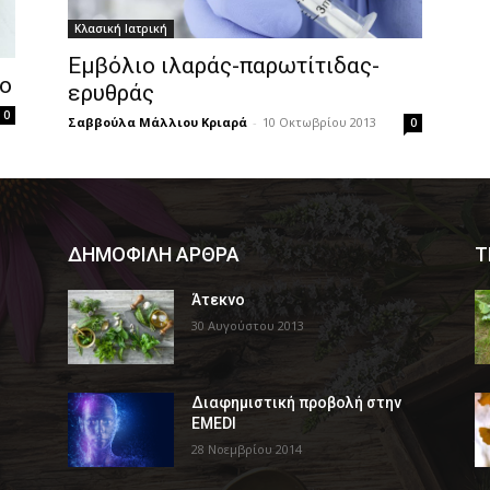
Κλασική Ιατρική
Εμβόλιο ιλαράς-παρωτίτιδας-
νο
ερυθράς
0
Σαββούλα Μάλλιου Κριαρά
-
10 Οκτωβρίου 2013
0
ΔΗΜΟΦΙΛΗ ΑΡΘΡΑ
Τ
Άτεκνο
30 Αυγούστου 2013
Διαφημιστική προβολή στην
EMEDI
28 Νοεμβρίου 2014