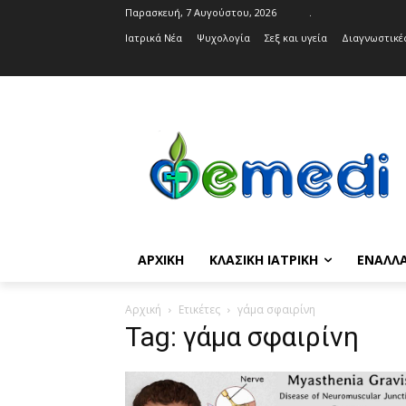
Παρασκευή, 7 Αυγούστου, 2026
.
Ιατρικά Νέα
Ψυχολογία
Σεξ και υγεία
Διαγνωστικές
ΑΡΧΙΚΉ
ΚΛΑΣΙΚΉ ΙΑΤΡΙΚΉ
ΕΝΑΛΛΑ
Αρχική
Ετικέτες
γάμα σφαιρίνη
Tag: γάμα σφαιρίνη