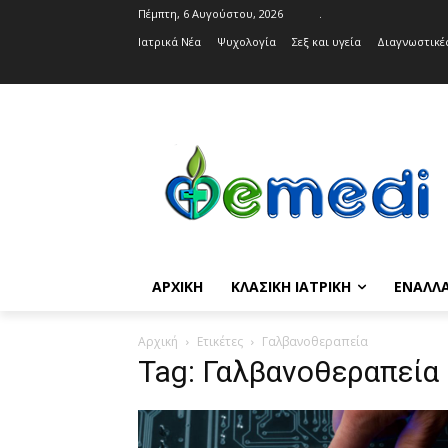
Πέμπτη, 6 Αυγούστου, 2026
.
Ιατρικά Νέα
Ψυχολογία
Σεξ και υγεία
Διαγνωστικές
ΑΡΧΙΚΉ
ΚΛΑΣΙΚΉ ΙΑΤΡΙΚΉ
ΕΝΑΛΛΑ
Αρχική
Ετικέτες
Γαλβανοθεραπεία
Tag: Γαλβανοθεραπεία