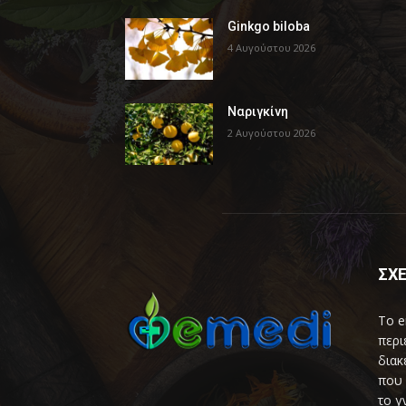
Ginkgo biloba
4 Αυγούστου 2026
Ναριγκίνη
2 Αυγούστου 2026
ΣΧΕ
Το e
περι
διακ
που 
το γ