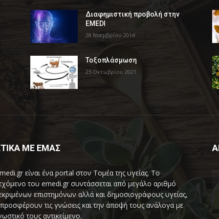
Διαφημιστική προβολή στην
EMEDI
28 Νοεμβρίου 2014
Τοξοπλάσμωση
25 Οκτωβρίου 2021
ΤΙΚΑ ΜΕ ΕΜΑΣ
Α
medi.gr είναι ένα portal στον Τομέα της υγείας. Το
εχόμενο του emedi.gr συντάσσεται από μεγάλο αριθμό
εκριμένων επιστημόνων αλλά και δημοσιογράφους υγείας,
προσφέρουν τις γνώσεις και την άποψή τους ανάλογα με
νωστικό τους αντικείμενο.