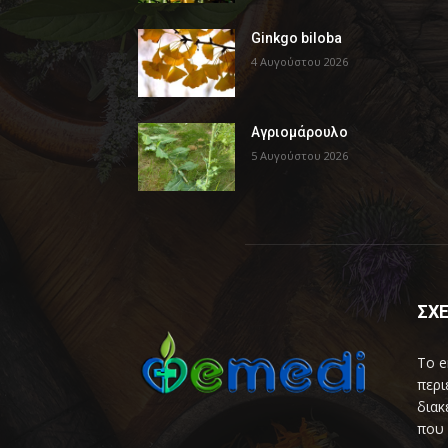
Ginkgo biloba
4 Αυγούστου 2026
Αγριομάρουλο
5 Αυγούστου 2026
ΣΧΕ
Το e
περι
διακ
που 