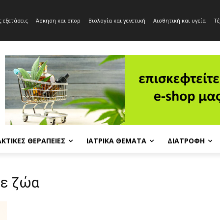
 εξετάσεις
Άσκηση και σπορ
Βιολογία και γενετική
Αισθητική και υγεία
Τέ
ΚΤΙΚΈΣ ΘΕΡΑΠΕΊΕΣ
ΙΑΤΡΙΚΆ ΘΈΜΑΤΑ
ΔΙΑΤΡΟΦΉ
σε ζώα