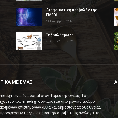
Διαφημιστική προβολή στην
EMEDI
28 Νοεμβρίου 2014
Τοξοπλάσμωση
25 Οκτωβρίου 2021
ΤΙΚΑ ΜΕ ΕΜΑΣ
Α
medi.gr είναι ένα portal στον Τομέα της υγείας. Το
εχόμενο του emedi.gr συντάσσεται από μεγάλο αριθμό
εκριμένων επιστημόνων αλλά και δημοσιογράφους υγείας,
προσφέρουν τις γνώσεις και την άποψή τους ανάλογα με