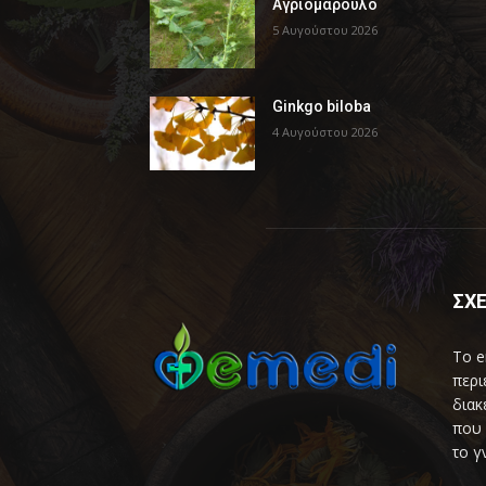
Αγριομάρουλο
5 Αυγούστου 2026
Ginkgo biloba
4 Αυγούστου 2026
ΣΧΕ
Το e
περι
διακ
που 
το γ