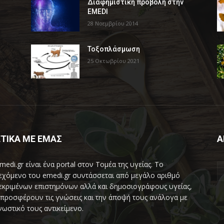
Διαφημιστική προβολή στην
EMEDI
28 Νοεμβρίου 2014
Τοξοπλάσμωση
25 Οκτωβρίου 2021
ΤΙΚΑ ΜΕ ΕΜΑΣ
Α
medi.gr είναι ένα portal στον Τομέα της υγείας. Το
εχόμενο του emedi.gr συντάσσεται από μεγάλο αριθμό
εκριμένων επιστημόνων αλλά και δημοσιογράφους υγείας,
προσφέρουν τις γνώσεις και την άποψή τους ανάλογα με
νωστικό τους αντικείμενο.