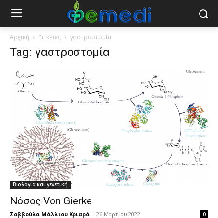
Αρχική
Ετικέτες
γαστροστομία
Tag: γαστροστομία
Βιολογία και γενετική
Νόσος Von Gierke
Σαββούλα Μάλλιου Κριαρά
-
26 Μαρτίου 2022
0