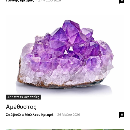
Γιάννης Κριαράς
-
27 Μαΐου 2026
0
Antistress Θεραπείες
Αμέθυστος
Σαββούλα Μάλλιου Κριαρά
-
26 Μαΐου 2026
0