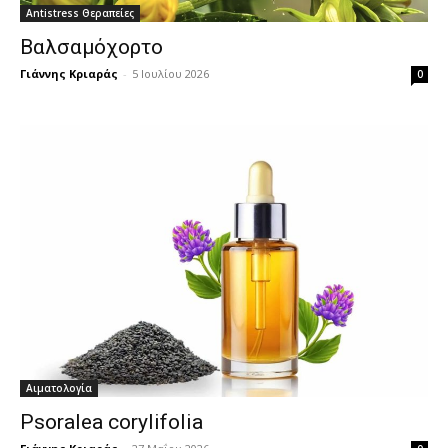
Antistress Θεραπείες
Βαλσαμόχορτο
Γιάννης Κριαράς
-
5 Ιουλίου 2026
0
Αιματολογία
Psoralea corylifolia