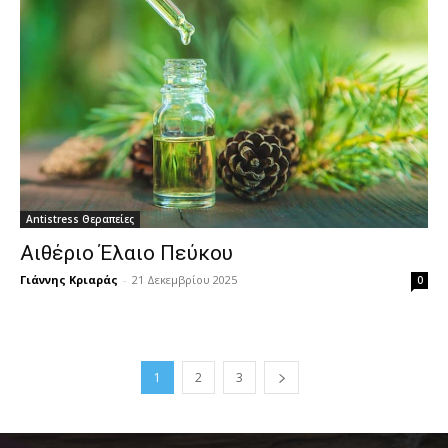
Antistress Θεραπείες
Αιθέριο Έλαιο Πεύκου
Γιάννης Κριαράς
-
21 Δεκεμβρίου 2025
0
1
2
3