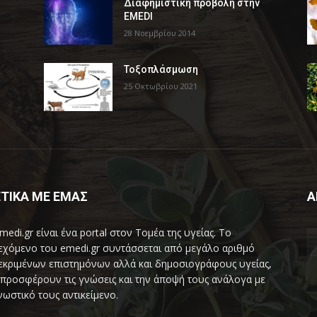
Διαφημιστική προβολή στην
EMEDI
28 Νοεμβρίου 2014
Τοξοπλάσμωση
25 Οκτωβρίου 2021
ΤΙΚΑ ΜΕ ΕΜΑΣ
Α
medi.gr είναι ένα portal στον Τομέα της υγείας. Το
εχόμενο του emedi.gr συντάσσεται από μεγάλο αριθμό
εκριμένων επιστημόνων αλλά και δημοσιογράφους υγείας,
προσφέρουν τις γνώσεις και την άποψή τους ανάλογα με
νωστικό τους αντικείμενο.