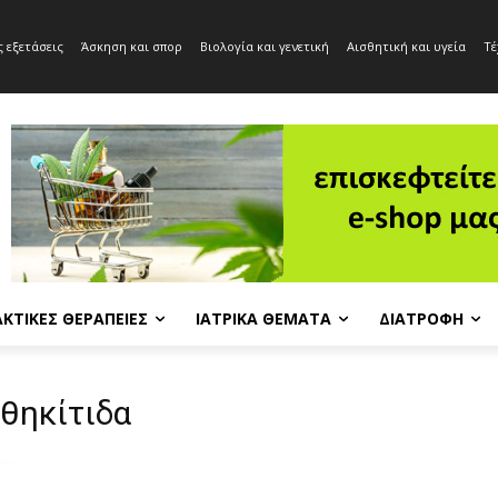
 εξετάσεις
Άσκηση και σπορ
Βιολογία και γενετική
Αισθητική και υγεία
Τέ
ΚΤΙΚΈΣ ΘΕΡΑΠΕΊΕΣ
ΙΑΤΡΙΚΆ ΘΈΜΑΤΑ
ΔΙΑΤΡΟΦΉ
θηκίτιδα