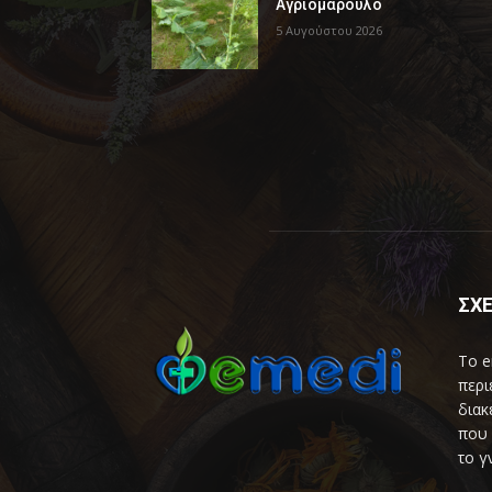
Αγριομάρουλο
5 Αυγούστου 2026
ΣΧΕ
Το e
περι
διακ
που 
το γ