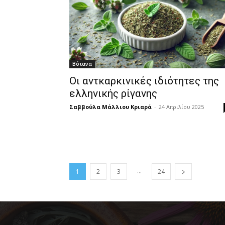
Βότανα
Οι αντκαρκινικές ιδιότητες της
ελληνικής ρίγανης
Σαββούλα Μάλλιου Κριαρά
-
24 Απριλίου 2025
...
1
2
3
24