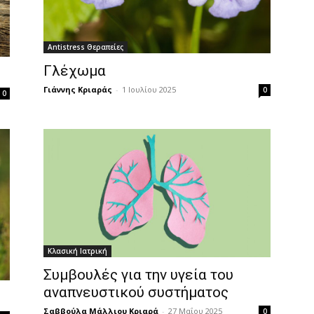
Antistress Θεραπείες
Γλέχωμα
Γιάννης Κριαράς
-
1 Ιουλίου 2025
0
0
Κλασική Ιατρική
Συμβουλές για την υγεία του
αναπνευστικού συστήματος
Σαββούλα Μάλλιου Κριαρά
-
27 Μαΐου 2025
0