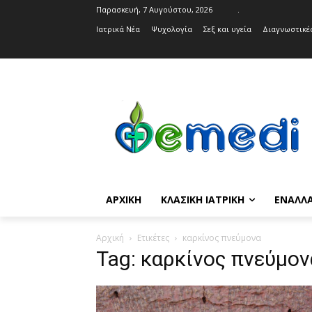
Παρασκευή, 7 Αυγούστου, 2026
.
Ιατρικά Νέα
Ψυχολογία
Σεξ και υγεία
Διαγνωστικές
ΑΡΧΙΚΉ
ΚΛΑΣΙΚΉ ΙΑΤΡΙΚΉ
ΕΝΑΛΛΑ
Αρχική
Ετικέτες
καρκίνος πνεύμονα
Tag: καρκίνος πνεύμον