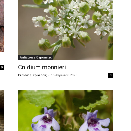
Antistress Θεραπείες
Cnidium monnieri
0
Γιάννης Κριαράς
-
15 Απριλίου 2026
0