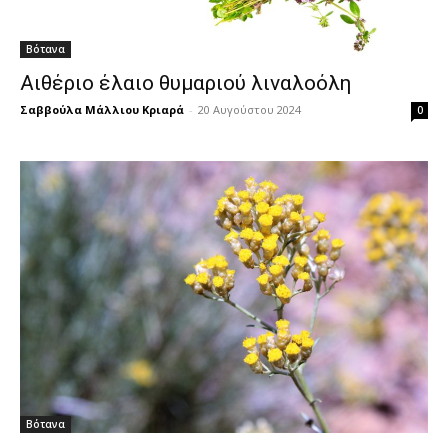
Βότανα
Αιθέριο έλαιο θυμαριού λιναλοόλη
Σαββούλα Μάλλιου Κριαρά
-
20 Αυγούστου 2024
0
Βότανα