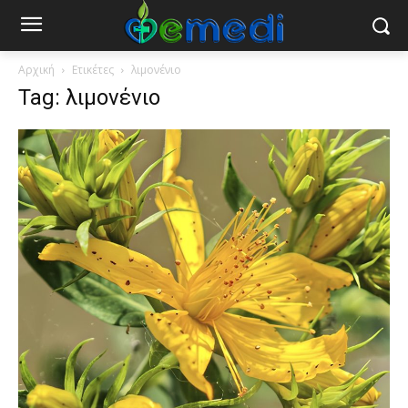
Αρχική
Ετικέτες
λιμονένιο
Tag: λιμονένιο