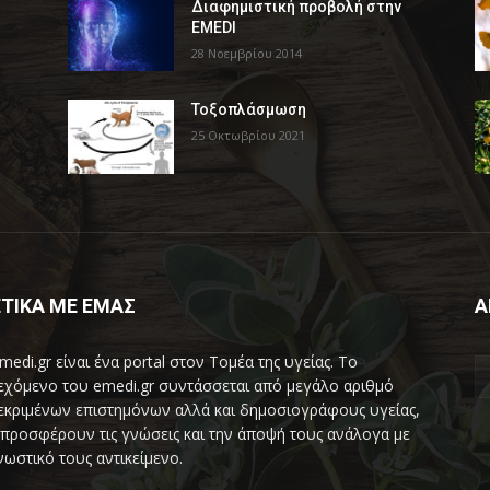
Διαφημιστική προβολή στην
EMEDI
28 Νοεμβρίου 2014
Τοξοπλάσμωση
25 Οκτωβρίου 2021
ΤΙΚΑ ΜΕ ΕΜΑΣ
Α
medi.gr είναι ένα portal στον Τομέα της υγείας. Το
εχόμενο του emedi.gr συντάσσεται από μεγάλο αριθμό
εκριμένων επιστημόνων αλλά και δημοσιογράφους υγείας,
προσφέρουν τις γνώσεις και την άποψή τους ανάλογα με
νωστικό τους αντικείμενο.