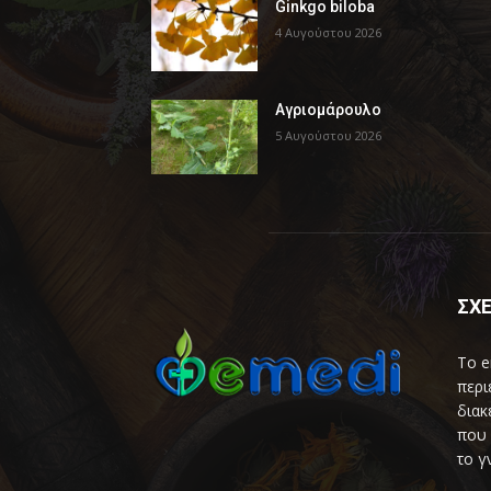
Ginkgo biloba
4 Αυγούστου 2026
Αγριομάρουλο
5 Αυγούστου 2026
ΣΧΕ
Το e
περι
διακ
που 
το γ