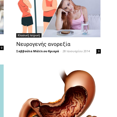
Κλασική Ιατρική
Νευρογενής ανορεξία
0
Σαββούλα Μάλλιου Κριαρά
-
28 Ιανουαρίου 2014
0