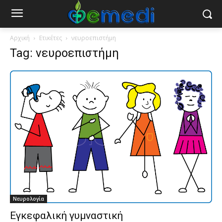
Αρχική
Ετικέτες
νευροεπιστήμη
Tag: νευροεπιστήμη
Νευρολογία
Εγκεφαλική γυμναστική