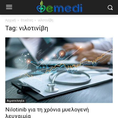
Αρχική
Ετικέτες
νιλοτινίβη
Tag: νιλοτινίβη
Αιματολογία
Nilotinib για τη χρόνια μυελογενή
λευχαιμία