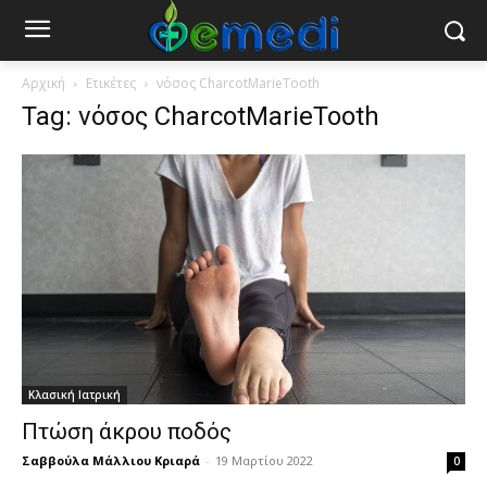
Αρχική
Ετικέτες
νόσος CharcotMarieTooth
Tag: νόσος CharcotMarieTooth
Κλασική Ιατρική
Πτώση άκρου ποδός
Σαββούλα Μάλλιου Κριαρά
-
19 Μαρτίου 2022
0