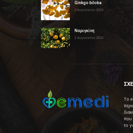
Ginkgo biloba
4 Αυγούστου 2026
Ναριγκίνη
2 Αυγούστου 2026
ΣΧΕ
Το e
περι
διακ
που 
το γ