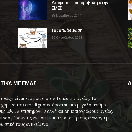
Διαφημιστική προβολή στην
EMEDI
28 Νοεμβρίου 2014
Τοξοπλάσμωση
25 Οκτωβρίου 2021
ΤΙΚΑ ΜΕ ΕΜΑΣ
Α
medi.gr είναι ένα portal στον Τομέα της υγείας. Το
εχόμενο του emedi.gr συντάσσεται από μεγάλο αριθμό
εκριμένων επιστημόνων αλλά και δημοσιογράφους υγείας,
προσφέρουν τις γνώσεις και την άποψή τους ανάλογα με
νωστικό τους αντικείμενο.