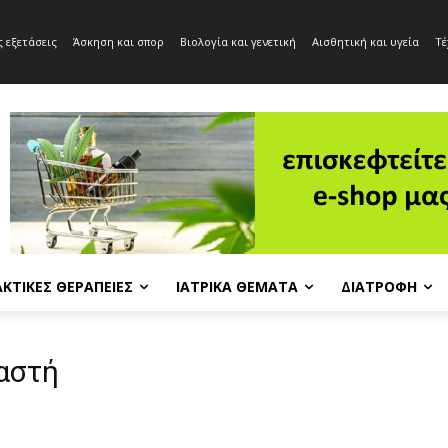
 εξετάσεις
Άσκηση και σπορ
Βιολογία και γενετική
Αισθητική και υγεία
Τέ
ΚΤΙΚΈΣ ΘΕΡΑΠΕΊΕΣ
ΙΑΤΡΙΚΆ ΘΈΜΑΤΑ
ΔΙΑΤΡΟΦΉ
αστή