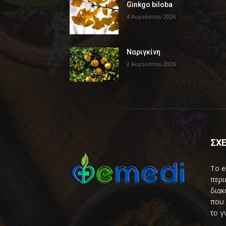
Ginkgo biloba
4 Αυγούστου 2026
Ναριγκίνη
2 Αυγούστου 2026
ΣΧΕ
Το e
περι
διακ
που 
το γ