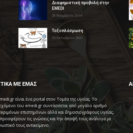
Διαφημιστική προβολή στην
EMEDI
28 Νοεμβρίου 2014
Τοξοπλάσμωση
25 Οκτωβρίου 2021
ΤΙΚΑ ΜΕ ΕΜΑΣ
Α
medi.gr είναι ένα portal στον Τομέα της υγείας. Το
εχόμενο του emedi.gr συντάσσεται από μεγάλο αριθμό
εκριμένων επιστημόνων αλλά και δημοσιογράφους υγείας,
προσφέρουν τις γνώσεις και την άποψή τους ανάλογα με
νωστικό τους αντικείμενο.