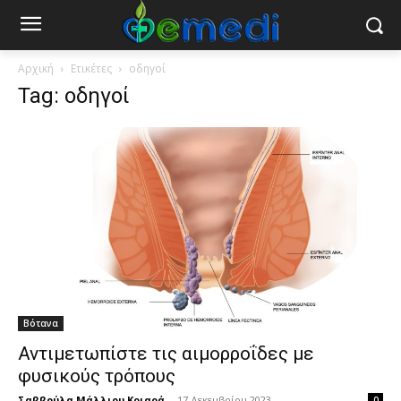
Αρχική
Ετικέτες
οδηγοί
Tag: οδηγοί
Βότανα
Αντιμετωπίστε τις αιμορροΐδες με
φυσικούς τρόπους
Σαββούλα Μάλλιου Κριαρά
-
17 Δεκεμβρίου 2023
0