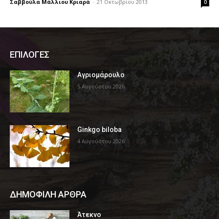
Σαββούλα Μάλλιου Κριαρά
-
21 Οκτωβρίου 2013
0
ΕΠΙΛΟΓΕΣ
Αγριομάρουλο
5 Αυγούστου 2026
Ginkgo biloba
4 Αυγούστου 2026
ΔΗΜΟΦΙΛΗ ΑΡΘΡΑ
Άτεκνο