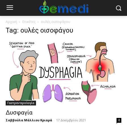
Αρχική
Ετικέτες
ουλές οισοφάγου
Tag: ουλές οισοφάγου
Γαστρεντερολογία
Δυσφαγία
Σαββούλα Μάλλιου Κριαρά
-
17 Δεκεμβρίου 2021
0