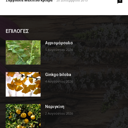
Σαββούλα Μάλλιου Κριαρά
-
20 Σεπτεμβρίου 2013
0
ΕΠΙΛΟΓΕΣ
Αγριομάρουλο
5 Αυγούστου 2026
Ginkgo biloba
4 Αυγούστου 2026
Ναριγκίνη
2 Αυγούστου 2026