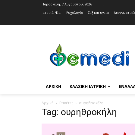
Παρασκευή, 7 Αυγούστου, 2026
.
Ιατρικά Νέα
Ψυχολογία
Σεξ και υγεία
Διαγνωστικές
ΑΡΧΙΚΉ
ΚΛΑΣΙΚΉ ΙΑΤΡΙΚΉ
ΕΝΑΛΛΑ
Αρχική
Ετικέτες
ουρηθροκήλη
Tag: ουρηθροκήλη