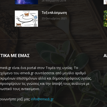
28 Νοεμβρίου 2014
Τοξοπλάσμωση
25 Οκτωβρίου 2021
ΤΙΚΑ ΜΕ ΕΜΑΣ
Α
medi.gr είναι ένα portal στον Τομέα της υγείας. Το
εχόμενο του emedi.gr συντάσσεται από μεγάλο αριθμό
εκριμένων επιστημόνων αλλά και δημοσιογράφους υγείας,
προσφέρουν τις γνώσεις και την άποψή τους ανάλογα με
νωστικό τους αντικείμενο.
οινωνήστε μαζί μας:
info@emedi.gr