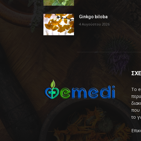
Ginkgo biloba
4 Αυγούστου 2026
ΣΧΕ
Το e
περι
διακ
που 
το γ
Επικ