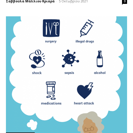
Σαββούλα Μάλλιου Κριαρά
-
5 Οκτωβρίου 2021
0