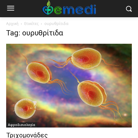
Αρχική
Ετικέτες
ουρυθρίτιδα
Tag: ουρυθρίτιδα
Αφροδισιολογία
Τριχομονάδες