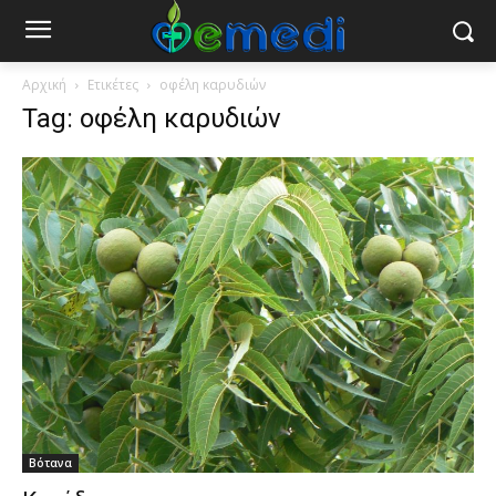
Αρχική
Ετικέτες
οφέλη καρυδιών
Tag: οφέλη καρυδιών
Βότανα