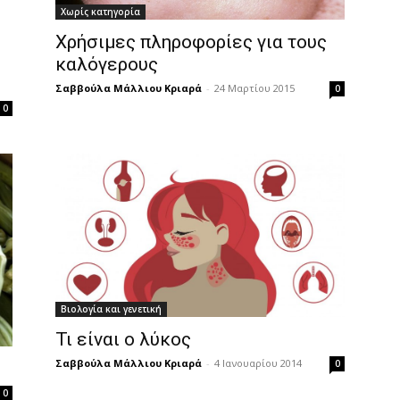
Χωρίς κατηγορία
Χρήσιμες πληροφορίες για τους
καλόγερους
Σαββούλα Μάλλιου Κριαρά
-
24 Μαρτίου 2015
0
0
Βιολογία και γενετική
Τι είναι ο λύκος
Σαββούλα Μάλλιου Κριαρά
-
4 Ιανουαρίου 2014
0
0