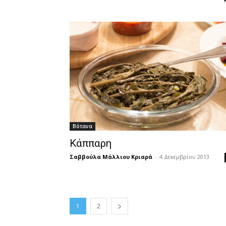
Βότανα
Κάππαρη
Σαββούλα Μάλλιου Κριαρά
-
4 Δεκεμβρίου 2013
1
2