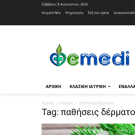
Σάββατο, 8 Αυγούστου, 2026
.
Ιατρικά Νέα
Ψυχολογία
Σεξ και υγεία
Διαγνωστικές
ΑΡΧΙΚΉ
ΚΛΑΣΙΚΉ ΙΑΤΡΙΚΉ
ΕΝΑΛΛΑ
Αρχική
Ετικέτες
παθήσεις δέρματος
Tag: παθήσεις δέρματ