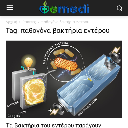
Αρχική
Ετικέτες
παθογόνα βακτήρια εντέρου
Tag: παθογόνα βακτήρια εντέρου
Gadgets
Τα βακτήρια του εντέρου παράγουν