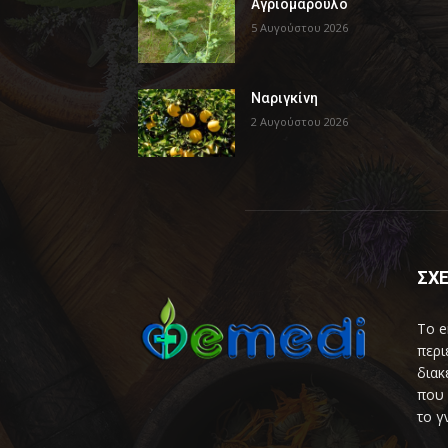
Αγριομάρουλο
5 Αυγούστου 2026
Ναριγκίνη
2 Αυγούστου 2026
ΣΧΕ
Το e
περι
διακ
που 
το γ