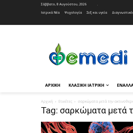
Σάββατο, 8 Αυγούστου, 2026
.
Ιατρικά Νέα
Ψυχολογία
Σεξ και υγεία
Διαγνωστικές
ΑΡΧΙΚΉ
ΚΛΑΣΙΚΉ ΙΑΤΡΙΚΉ
ΕΝΑΛΛΑ
Αρχική
Ετικέτες
σαρκώματα μετά την ακτινοθερ
Tag: σαρκώματα μετά 