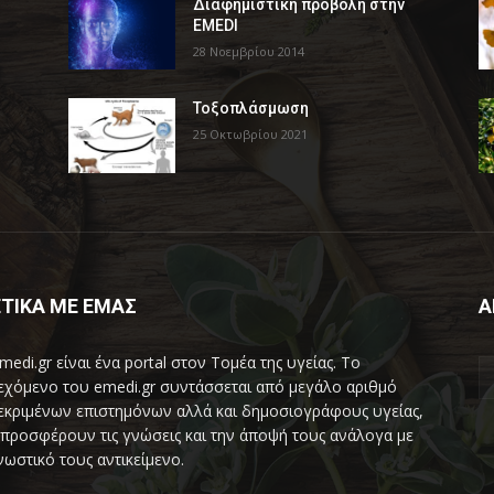
Διαφημιστική προβολή στην
EMEDI
28 Νοεμβρίου 2014
Τοξοπλάσμωση
25 Οκτωβρίου 2021
ΤΙΚΑ ΜΕ ΕΜΑΣ
Α
medi.gr είναι ένα portal στον Τομέα της υγείας. Το
εχόμενο του emedi.gr συντάσσεται από μεγάλο αριθμό
εκριμένων επιστημόνων αλλά και δημοσιογράφους υγείας,
προσφέρουν τις γνώσεις και την άποψή τους ανάλογα με
νωστικό τους αντικείμενο.