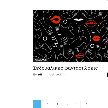
Κοινωνία
Σεξουαλικές φαντασιώσεις
Emedi
-
14 Ιουλίου 2014
...
1
2
3
5