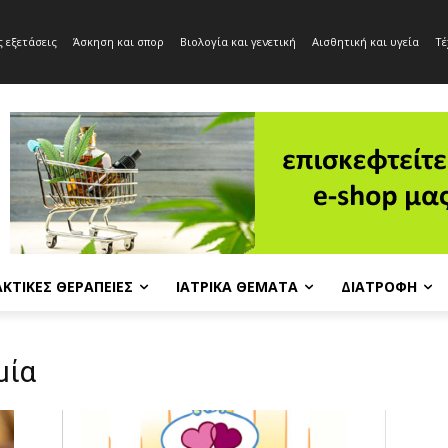
 εξετάσεις
Άσκηση και σπορ
Βιολογία και γενετική
Αισθητική και υγεία
Τέ
ΚΤΙΚΈΣ ΘΕΡΑΠΕΊΕΣ
ΙΑΤΡΙΚΆ ΘΈΜΑΤΑ
ΔΙΑΤΡΟΦΉ
μία