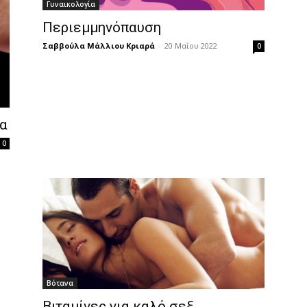
Γυναικολογία
Περιεμμηνόπαυση
Σαββούλα Μάλλιου Κριαρά
-
20 Μαΐου 2022
0
να
0
Βότανα
Βιταμίνες για καλό σεξ