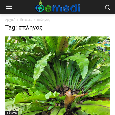
Αρχική
Ετικέτες
σπλήνας
Tag: σπλήνας
Βότανα