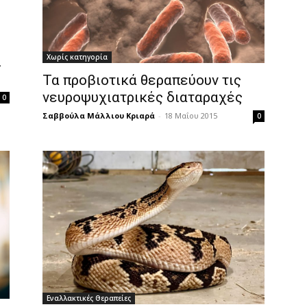
Χωρίς κατηγορία
ι
Τα προβιοτικά θεραπεύουν τις
νευροψυχιατρικές διαταραχές
0
Σαββούλα Μάλλιου Κριαρά
-
18 Μαΐου 2015
0
Εναλλακτικές Θεραπείες