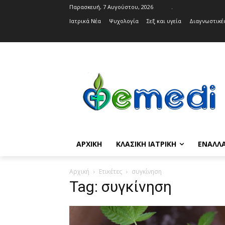
Παρασκευή, 7 Αυγούστου, 2026
.
Ιατρικά Νέα
Ψυχολογία
Σεξ και υγεία
Διαγνωστικές
ΑΡΧΙΚΉ
ΚΛΑΣΙΚΉ ΙΑΤΡΙΚΉ
ΕΝΑΛΛΑ
Αρχική
Ετικέτες
συγκίνηση
Tag: συγκίνηση