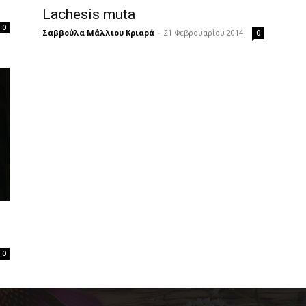
Lachesis muta
0
Σαββούλα Μάλλιου Κριαρά
-
21 Φεβρουαρίου 2014
0
0