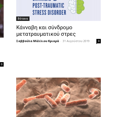
Βότανα
Κάνναβη και σύνδρομο
μετατραυματικού στρες
Σαββούλα Μάλλιου Κριαρά
-
31 Αυγούστου 2019
0
0