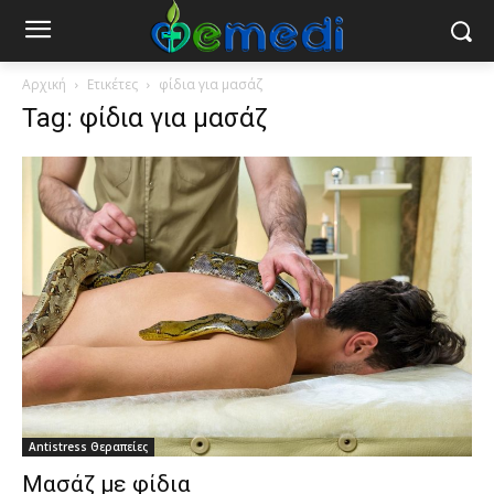
Αρχική
Ετικέτες
φίδια για μασάζ
Tag: φίδια για μασάζ
Antistress Θεραπείες
Μασάζ με φίδια