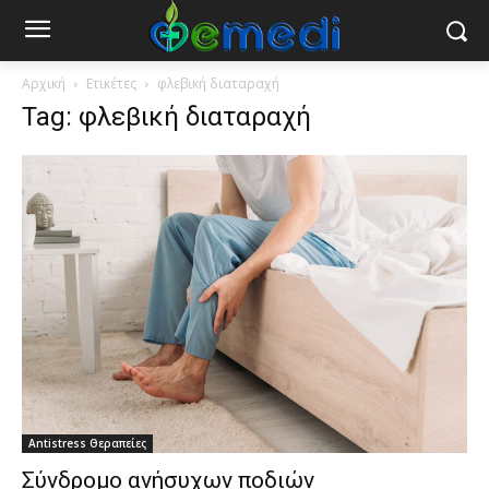
Αρχική
Ετικέτες
φλεβική διαταραχή
Tag: φλεβική διαταραχή
Antistress Θεραπείες
Σύνδρομο ανήσυχων ποδιών