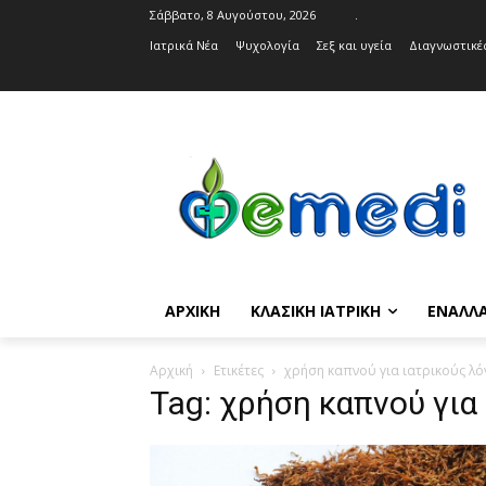
Σάββατο, 8 Αυγούστου, 2026
.
Ιατρικά Νέα
Ψυχολογία
Σεξ και υγεία
Διαγνωστικές
ΑΡΧΙΚΉ
ΚΛΑΣΙΚΉ ΙΑΤΡΙΚΉ
ΕΝΑΛΛΑ
Αρχική
Ετικέτες
χρήση καπνού για ιατρικούς λ
Tag: χρήση καπνού για