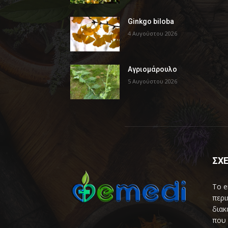
Ginkgo biloba
4 Αυγούστου 2026
Αγριομάρουλο
5 Αυγούστου 2026
ΣΧΕ
Το e
περι
διακ
που 