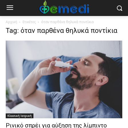
Αρχική
Ετικέτες
όταν παρθένα θηλυκά ποντίκια
Tag: όταν παρθένα θηλυκά ποντίκια
Κλασική Ιατρική
Ρινικό σπρέι για αύξηση της λίμπιντο