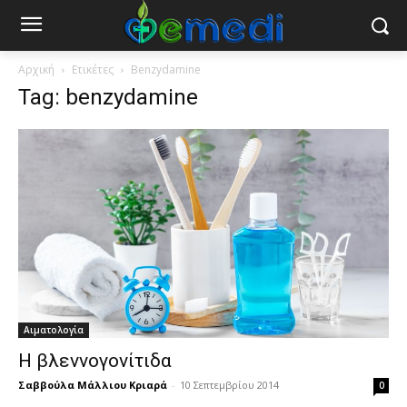
Αρχική
Ετικέτες
Benzydamine
Tag: benzydamine
Αιματολογία
Η βλεννογονίτιδα
Σαββούλα Μάλλιου Κριαρά
-
10 Σεπτεμβρίου 2014
0