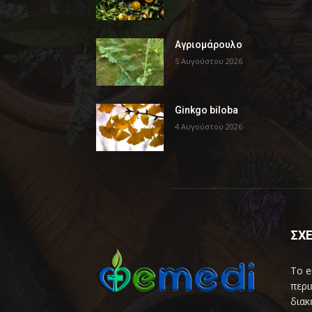
Αγριομάρουλο
5 Αυγούστου 2026
Ginkgo biloba
4 Αυγούστου 2026
ΣΧΕ
Το e
περι
διακ