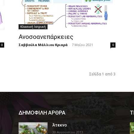
Κλασική Ιατρική
Ανοσοανεπάρκειες
Σαββούλα Μάλλιου Κριαρά
-
7 Μαΐου 2021
0
0
Σελίδα 1 από 3
ΔΗΜΟΦΙΛΗ ΑΡΘΡΑ
Τ
Άτεκνο
30 Αυγούστου 2013