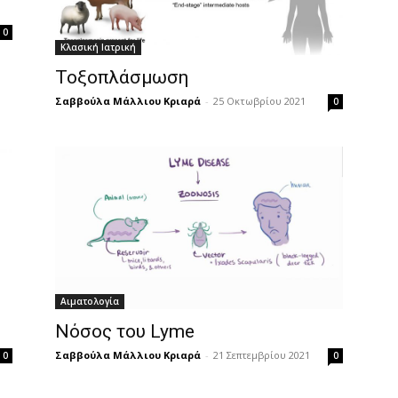
0
Κλασική Ιατρική
Τοξοπλάσμωση
Σαββούλα Μάλλιου Κριαρά
-
25 Οκτωβρίου 2021
0
Αιματολογία
Νόσος του Lyme
Σαββούλα Μάλλιου Κριαρά
-
21 Σεπτεμβρίου 2021
0
0