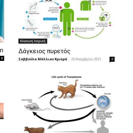
Κλασική Ιατρική
m
Δάγκειος πυρετός
0
Σαββούλα Μάλλιου Κριαρά
-
26 Νοεμβρίου 2021
0